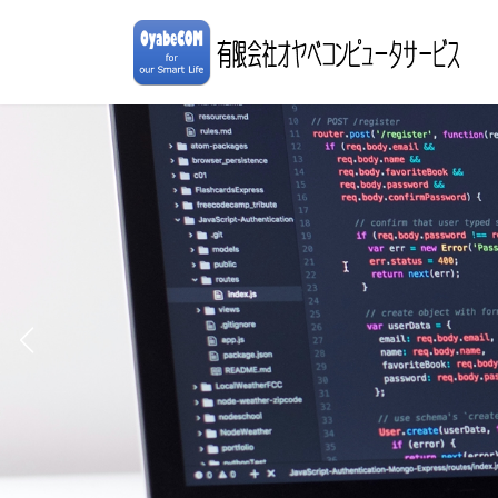
コ
ナ
ン
ビ
テ
ゲ
ン
ー
ツ
シ
へ
ョ
ス
ン
キ
に
ッ
移
プ
動